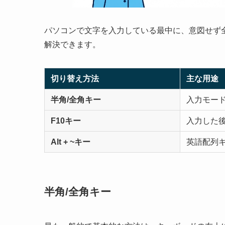
パソコンで文字を入力している最中に、意図せず
解決できます。
切り替え方法
主な用途
半角/全角キー
入力モー
F10キー
入力した
Alt + ~キー
英語配列
半角/全角キー