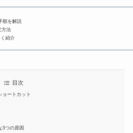
手順を解説
定方法
しく紹介
目次
ショートカット
な3つの原因